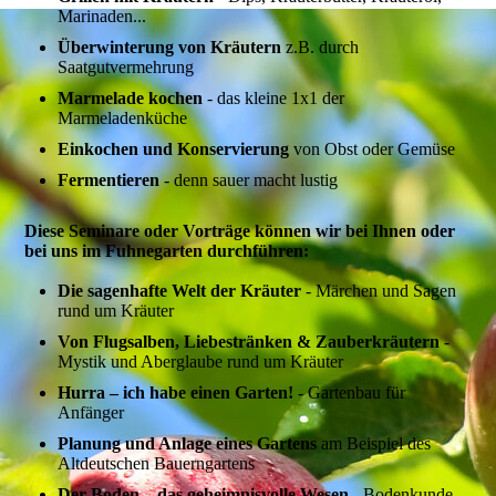
Marinaden...
Überwinterung von Kräutern
z.B. durch
Saatgutvermehrung
Marmelade kochen
- das kleine 1x1 der
Marmeladenküche
Einkochen und Konservierung
von Obst oder Gemüse
Fermentieren
- denn sauer macht lustig
Diese Seminare oder Vorträge können wir bei Ihnen oder
bei uns im Fuhnegarten durchführen:
Die sagenhafte Welt der Kräuter
- Märchen und Sagen
rund um Kräuter
Von Flugsalben, Liebestränken & Zauberkräutern
-
Mystik und Aberglaube rund um Kräuter
Hurra – ich habe einen Garten!
- Gartenbau für
Anfänger
Planung und Anlage eines Gartens
am Beispiel des
Altdeutschen Bauerngartens
Der Boden – das geheimnisvolle Wesen
- Bodenkunde