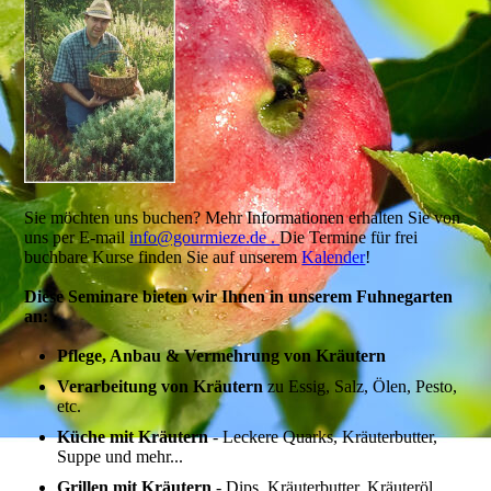
Sie möchten uns buchen? Mehr Informationen erhalten Sie von
uns per E-mail
info@gourmieze.de .
Die Termine für frei
buchbare Kurse finden Sie auf unserem
Kalender
!
Diese Seminare bieten wir Ihnen in unserem Fuhnegarten
an:
Pflege, Anbau & Vermehrung von Kräutern
Verarbeitung von Kräutern
zu Essig, Salz, Ölen, Pesto,
etc.
Küche mit Kräutern
- Leckere Quarks, Kräuterbutter,
Suppe und mehr...
Grillen mit Kräutern
- Dips, Kräuterbutter, Kräuteröl,