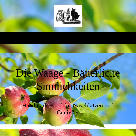
Die Waage - Bäuerliche
Sinnlichkeiten
Handmade Food für Naschlatzen und
Genießer