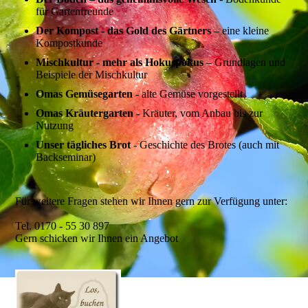
für Gartenfreunde
Der Kompost - das Gold des Gärtners
– eine kleine
Kompostkunde
Mischkultur - mehr als Hokuspokus
– Grundlagen und
Beispiele der Mischkultur
Omas Gemüsegarten
- alte Gemüse vorgestellt
Omas Kräutergarten
- Kräuter, vom Anbau bis zur
Nutzung
Unser tägliches Brot
- Geschichte des Brotes (auch mit
Backseminar)
Für weitere Fragen stehen wir Ihnen gern zur Verfügung unter:
Tel. 0170 - 55 30 897
Gern schicken wir Ihnen ein Angebot